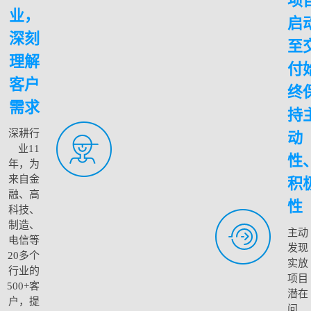
项
业，
启
深刻
至
理解
付
客户
终
需求
持
深耕行
动
业11
性
年，为
来自金
积
融、高
性
科技、
制造、
主动
电信等
发现
20多个
实放
行业的
项目
500+客
潜在
户，提
问