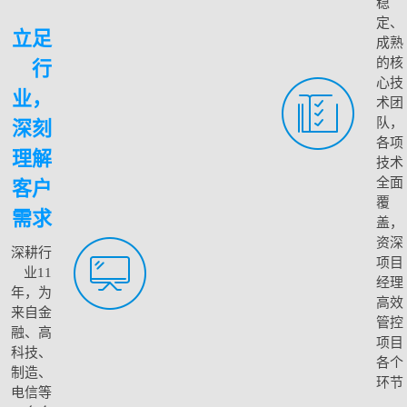
稳
定、
立足
成熟
的核
行
心技
业，
术团
队，
深刻
各项
理解
技术
全面
客户
覆
需求
盖，
资深
深耕行
项目
业11
经理
年，为
高效
来自金
管控
融、高
项目
科技、
各个
制造、
环节
电信等