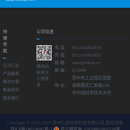
快
公司信息
捷
导
电 话：
0512-62861650
航
传 真：
0512-62861651
邮 箱：
sales@rench.cn
认识仁创
微信扫
邮 编：
215000
码关注
产品服务
苏州市工业园区独墅
仁创信
解决方案
息
地 址：
湖高教区仁爱路166
新闻资讯
号中国科学技术大学
联系我们
Copyright © 2014-2019 苏州仁创信息科技有限公司 版权所有
苏ICP备14019097号-3
苏公网安备 32059002002528号